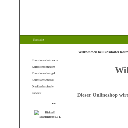
Startseite
Kategorien
Willkommen bei Biesdorfer Korr
Korrosionsschutzwachs
Wi
Korrosionsschutzfett
Korrosionsschutzgel
Korrosionsschutzöl
Druckbecherpistole
Zubehör
Dieser Onlineshop wir
Produkte