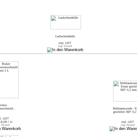
Lackschutzhülle
inkl. UST
zzgl. Versand
iskor
nsschutzöl...
Hohlraumsonde - Er
geschlitzt 360° 0,
kl. UST
 EUR / 1l
inkl. UST
. Versand
zzgl. Versand