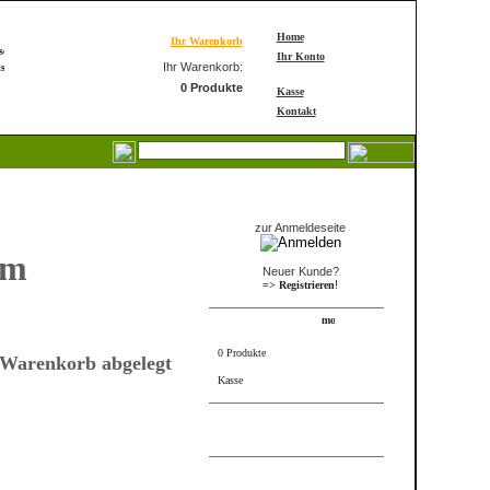
Home
Ihr Warenkorb
Ihr Konto
Ihr Warenkorb:
0 Produkte
Kasse
Kontakt
Login
zur Anmeldeseite
om
Neuer Kunde?
!
=> Registrieren
Warenkorb
0 Produkte
 Warenkorb abgelegt
Kasse
FRAME_ABOVE_INFORMS
Bestseller