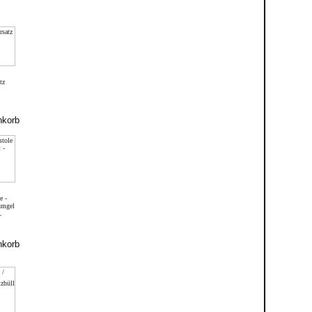
tz
e -
umgel
L