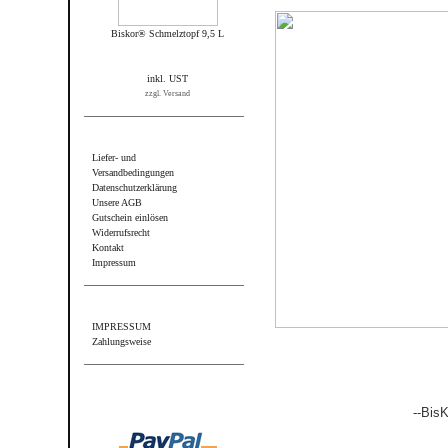
Biskor® Schmelztopf 9,5 L
inkl. UST
zzgl. Versand
Informationen
Liefer- und
Versandbedingungen
Datenschutzerklärung
Unsere AGB
Gutschein einlösen
Widerrufsrecht
Kontakt
Impressum
Sonstiges
IMPRESSUM
Zahlungsweise
Wir akzeptieren PayPal
--BisK