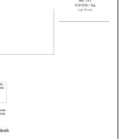
inkl. UST
8.50 EUR / 1kg
zzgl. Versand
satz
2 mm