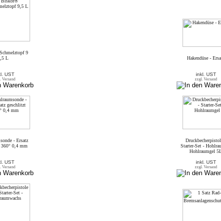
Schmelztopf 9
,5 L
Hakendüse - Ersa
kl. UST
inkl. UST
. Versand
zzgl. Versand
onde - Ersatz
Druckbecherpistol
t 360° 0,4 mm
Starter-Set - Hohlra
Hohlraumgel 5
kl. UST
inkl. UST
. Versand
zzgl. Versand