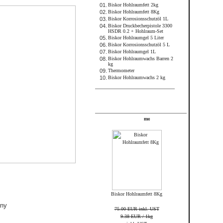
01.
Biskor Hohlraumfett 2kg
02.
Biskor Hohlraumfett 8Kg
03.
Biskor Korrosionsschutzöl 1L
04.
Biskor Druckbecherpistole 3300
HSDR 0.2 + Hohlraum-Set
05.
Biskor Hohlraumgel 5 Liter
06.
Biskor Korrosionsschutzöl 5 L
07.
Biskor Hohlraumgel 1L
08.
Biskor Hohlraumwachs Barren 2
kg
09.
Thermometer
10.
Biskor Hohlraumwachs 2 kg
FRAME_ABOVE_TELL_A_FRIEND
Angebote
Biskor Hohlraumfett 8Kg
any
75.00 EUR inkl. UST
9.38 EUR / 1kg