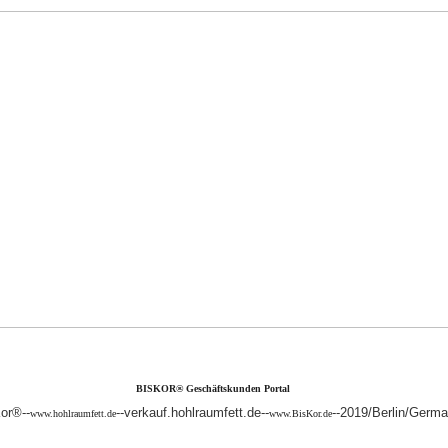
BISKOR® Geschäftskunden Portal
or®--
--verkauf.hohlraumfett.de--
--2019/Berlin/Germ
www.hohlraumfett.de
www.BisKor.de