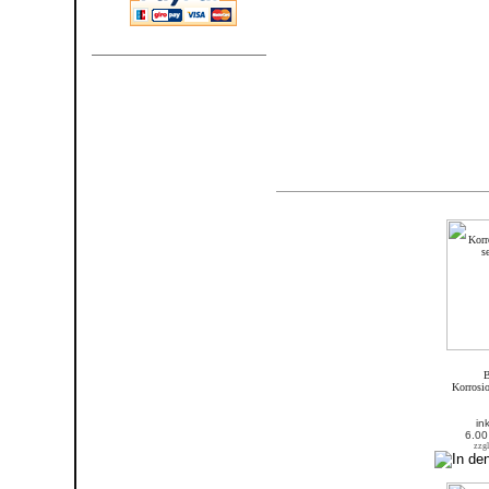
Neue Produkte und Highlights
Neue Produkte im August
B
Korrosio
in
6.00
zzgl