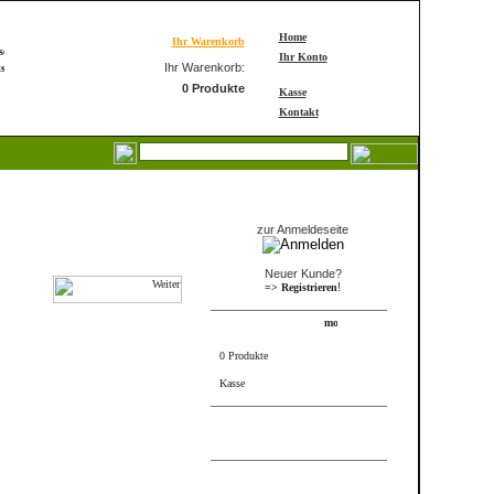
Home
Ihr Warenkorb
Ihr Konto
Ihr Warenkorb:
0 Produkte
Kasse
Kontakt
Login
zur Anmeldeseite
Neuer Kunde?
!
=> Registrieren
Warenkorb
0 Produkte
Kasse
FRAME_ABOVE_INFORMS
FRAME_ABOVE_TELL_A_FRIEND