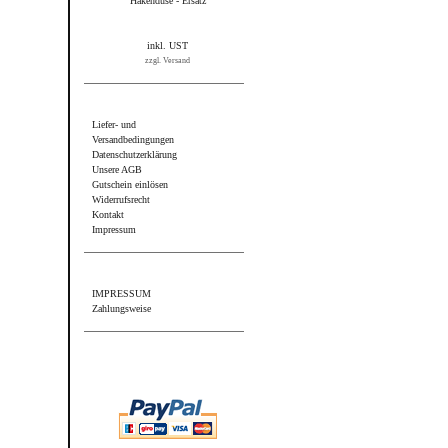
Hakendüse - Ersatz
inkl. UST
zzgl. Versand
Informationen
Liefer- und
Versandbedingungen
Datenschutzerklärung
Unsere AGB
Gutschein einlösen
Widerrufsrecht
Kontakt
Impressum
Sonstiges
IMPRESSUM
Zahlungsweise
Wir akzeptieren PayPal