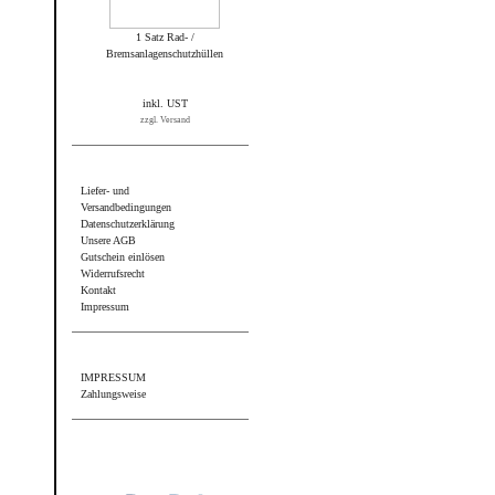
1 Satz Rad- /
Bremsanlagenschutzhüllen
inkl. UST
zzgl. Versand
Informationen
Liefer- und
Versandbedingungen
Datenschutzerklärung
Unsere AGB
Gutschein einlösen
Widerrufsrecht
Kontakt
Impressum
Sonstiges
IMPRESSUM
Zahlungsweise
Wir akzeptieren PayPal