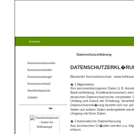
Startseite
Kategorien
Datenschutzerklärung
Korrosionsschutzwachs
DATENSCHUTZERKL�RU
Korrosionsschutzfett
Biesdorfer Korrosionsschutz -www.hohlraum
Korrosionsschutzgel
Korrosionsschutzöl
� 1 Allgemeines
Ihre personenbezogenen Daten (z.B. Anrede
Druckbecherpistole
Bankverbindung, Kreditkartennummer) we
deutschen Datenschutzrechts verarbeitet. D
Zubehör
Umfang und Zweck der Erhebung, Verarbei
Datenschutzerkl�rung bezieht sich nur auf
Produkte
Seiten auf andere Seiten weitergeleitet werd
Umgang mit Ihren Daten.
� 2 Automatische Datenerfassung
Aus technischen Gr�nden werden u.a. folgen
erfasst: