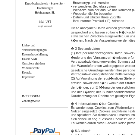
- Browsertyp und -version
Druckbecherpistole - Starter-Set -
- verwendetes Betriebssystem
Hohlraumgel
- Webseite, von der aus Sie uns kommen (
Hohlraumgel 5L
- Webseite, die Sie besuchen
- Datum und Uhrzeit Ihres Zugriffs
- Ihre Internet Protokoll (IP)-Adresse.
inkl. UST
zzgl. Versand
Diese anonymen Daten werden getrennt vo
gespeichert und lassen so keine R�ckschl
statistischen Zwecken ausgewertet, um unse
Informationen
k�nnen. Nach der Auswertung werden dies
Liefer- und
� 3 Bestandsdaten
Versandbedingungen
(1) Ihre personenbezogenen Daten, soweit d
Datenschutzerklärung
�nderung des Vertragsverh�ltnisses erford
Unsere AGB
Vertragsabwicklung verwendet. So muss z.B.
Gutschein einlösen
den Warenlieferanten weitergegeben werden
Widerrufsrecht
gesetzliche Grundlage werden Ihre person
Kontakt
Vertragsabwicklung stehende Dritte weiter
Impressum
(2) Auf Anordnung der zust�ndigen Stellen 
erteilen, soweit dies f�r Zwecke der Straf
der L�nder, zur Erf�llung der gesetzlich
Sonstiges
und der L�nder, des Bundesnachrichtendien
Durchsetzung der Rechte am geistigen Eigen
IMPRESSUM
Zahlungsweise
� 4 Informationen �ber Cookies
Es werden sog. Cookies zum Wiedererkenn
Nutzer eingesetzt. Cookies sind kleine Text
Wir akzeptieren PayPal
und speichert. Sie dienen dazu, unseren Int
sich dabei um sog. "Session-Cookies", di
Es werden durch diese Cookies keine per
� 5 Auskunft