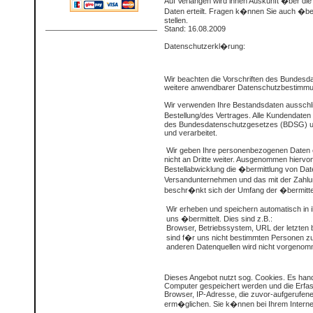
Auf Verlangen wird ihnen Auskunft �ber di
Daten erteilt. Fragen k�nnen Sie auch �be
stellen.
Stand: 16.08.2009
Datenschutzerkl�rung:
Wir beachten die Vorschriften des Bundesd
weitere anwendbarer Datenschutzbestimm
Wir verwenden Ihre Bestandsdaten ausschl
Bestellung/des Vertrages. Alle Kundendaten
des Bundesdatenschutzgesetzes (BDSG) u
und verarbeitet.
Wir geben Ihre personenbezogenen Daten e
nicht an Dritte weiter. Ausgenommen hiervon
Bestellabwicklung die �bermittlung von Dat
Versandunternehmen und das mit der Zahlung
beschr�nkt sich der Umfang der �bermittel
Wir erheben und speichern automatisch in i
uns �bermittelt. Dies sind z.B.:
Browser, Betriebssystem, URL der letzten 
sind f�r uns nicht bestimmten Personen 
anderen Datenquellen wird nicht vorgenom
Dieses Angebot nutzt sog. Cookies. Es hande
Computer gespeichert werden und die Erfas
Browser, IP-Adresse, die zuvor-aufgerufen
erm�glichen. Sie k�nnen bei Ihrem Interne