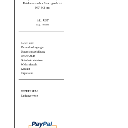
Hohlraumsonde - Ersatz geschlitzt
360° 0,2 mm
inkl. UST
zzgl. Versand
Informationen
Liefer- und
Versandbedingungen
Datenschutzerklärung
Unsere AGB
Gutschein einlösen
Widerrufsrecht
Kontakt
Impressum
Sonstiges
IMPRESSUM
Zahlungsweise
Wir akzeptieren PayPal