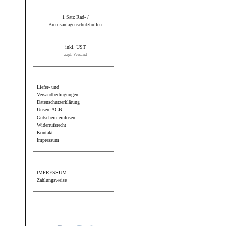
1 Satz Rad- /
Bremsanlagenschutzhüllen
inkl. UST
zzgl. Versand
Informationen
Liefer- und
Versandbedingungen
Datenschutzerklärung
Unsere AGB
Gutschein einlösen
Widerrufsrecht
Kontakt
Impressum
Sonstiges
IMPRESSUM
Zahlungsweise
Wir akzeptieren PayPal