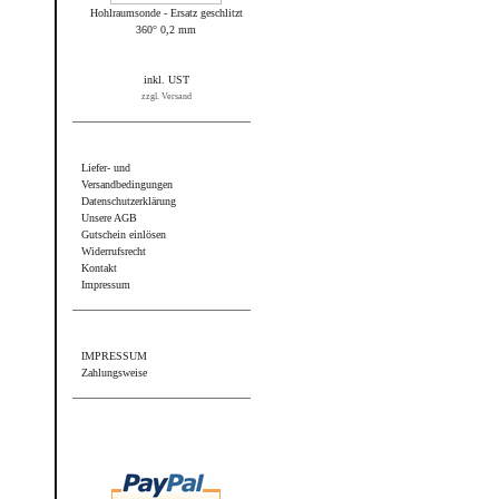
Hohlraumsonde - Ersatz geschlitzt
360° 0,2 mm
inkl. UST
zzgl. Versand
Informationen
Liefer- und
Versandbedingungen
Datenschutzerklärung
Unsere AGB
Gutschein einlösen
Widerrufsrecht
Kontakt
Impressum
Sonstiges
IMPRESSUM
Zahlungsweise
Wir akzeptieren PayPal