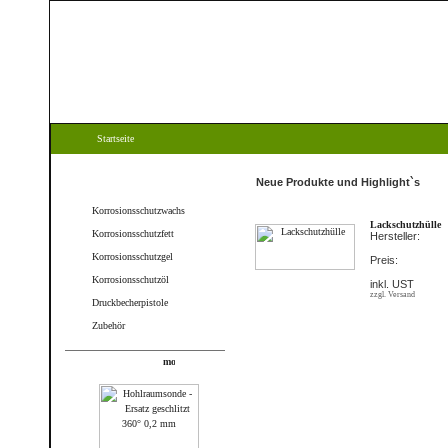
Startseite
Kategorien
Neue Produkte und Highlight`s
Korrosionsschutzwachs
Lackschutzhülle
Korrosionsschutzfett
Hersteller:
Korrosionsschutzgel
Preis:
Korrosionsschutzöl
inkl. UST
zzgl. Versand
Druckbecherpistole
Zubehör
Produkte