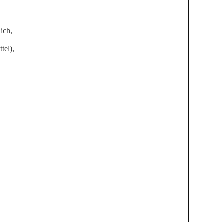
ich,
tel),