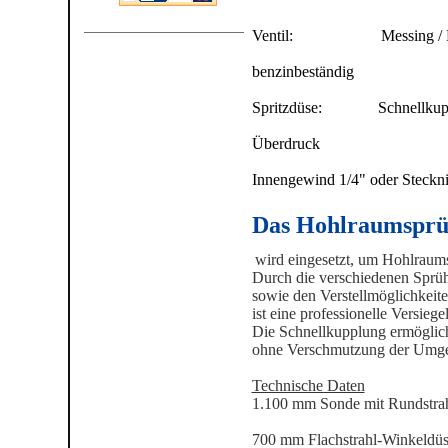
Ventil: Messing / Ni
Dicht
benzinbeständig
Spritzdüse: Schnellkup
Arbe
Überdruck
Druckl
Innengewind 1/4" oder Stecknip
Das Hohlraumsprü
wird eingesetzt, um Hohlraums
Durch die verschiedenen Sprüh
sowie den Verstellmöglichkeiten
ist eine professionelle Versieg
Die Schnellkupplung ermöglich
ohne Verschmutzung der Umg
Technische Daten
1.100 mm Sonde mit Rundstra
700 mm Flachstrahl-Winkeldüs