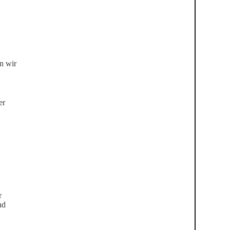
n wir
er
r
nd