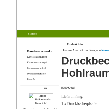
Startseite
Kategorien
Produkt Info
Produkt
3
von
4
in der Kategorie
Korro
Korrosionsschutzwachs
Druckbech
Korrosionsschutzfett
Korrosionsschutzgel
Korrosionsschutzöl
Hohlrau
Druckbecherpistole
Zubehör
[DS0004W]
Produkte
Lieferumfang:
1 x Druckbecherpistole