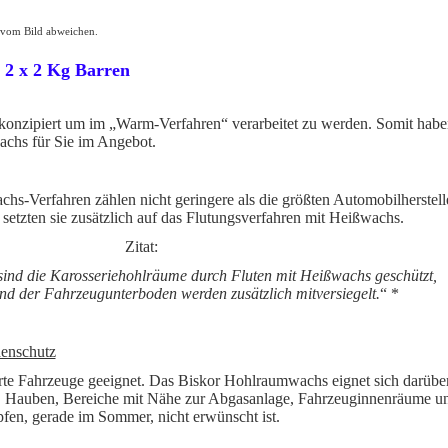
 vom Bild abweichen.
2 x 2 Kg Barren
nzipiert um im „Warm-Verfahren“ verarbeitet zu werden. Somit habe
achs für Sie im Angebot.
hs-Verfahren zählen nicht geringere als die größten Automobilherstell
 setzten sie zusätzlich auf das Flutungsverfahren mit Heißwachs.
Zitat:
sind die Karosseriehohlräume durch Fluten mit Heißwachs geschützt,
nd der Fahrzeugunterboden werden zusätzlich mitversiegelt.
“ *
enschutz
erte Fahrzeuge geeignet. Das Biskor Hohlraumwachs eignet sich darübe
n, Hauben, Bereiche mit Nähe zur Abgasanlage, Fahrzeuginnenräume u
fen, gerade im Sommer, nicht erwünscht ist.