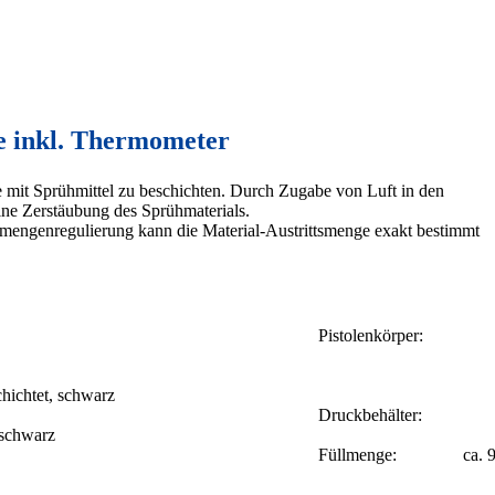
e inkl. Thermometer
 mit Sprühmittel zu beschichten. Durch Zugabe von Luft in den
eine Zerstäubung des Sprühmaterials.
almengenregulierung kann die Material-Austrittsmenge exakt bestimmt
olenkörper:
chtet, schwarz
kbehälter:
 schwarz
enge: ca. 90