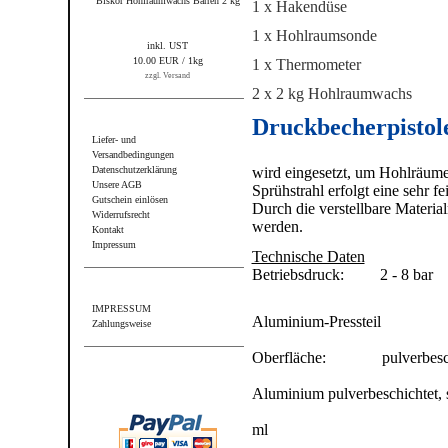
Biskor Hohlraumwachs Barren 2 kg
1 x Hakendüse
1 x Hohlraumsonde
inkl. UST
10.00 EUR / 1kg
1 x Thermometer
zzgl. Versand
2 x 2 kg Hohlraumwachs
Informationen
Druckbecherpistol
Liefer- und
Versandbedingungen
Datenschutzerklärung
wird eingesetzt, um Hohlräume
Unsere AGB
Sprühstrahl erfolgt eine sehr f
Gutschein einlösen
Durch die verstellbare Materi
Widerrufsrecht
werden.
Kontakt
Impressum
Technische Daten
Betriebsdruck: 2 - 8 bar
Sonstiges
Pist
IMPRESSUM
Aluminium-Pressteil
Zahlungsweise
Oberfläche: pulverbeschi
Wir akzeptieren PayPal
Druc
Aluminium pulverbeschichtet,
Füllm
ml