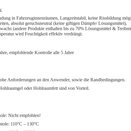
:
dung in Fahrzeuginnenräumen, Langzeitstabil, keine Rissbildung mögl
eiten, absolut geruchsneutral (keine giftigen Dämpfe/ Lösungsmittel),
chs (andere Produkte enthalten bis zu 70% Lösungsmittel & Treibmit
peratur wird Feuchtigkeit effektiv verdrängt.
ahre, empfohlende Kontrolle alle 5 Jahre
hohe Anforderungen an den Anwender, sowie die Randbedingungen.
Hohlraumgel oder Hohlraumfett sind von Vorteil.
ole: Nicht empfohlen!
tole: 110°C – 130°C