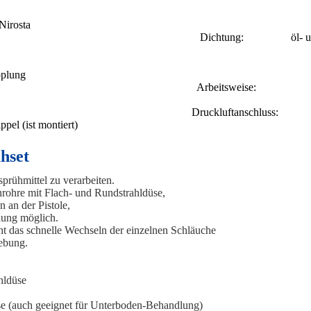
rosta
ung: öl- un
plung
itsweise:
uftanschluss:
pel (ist montiert)
hset
prühmittel zu verarbeiten.
rohre mit Flach- und Rundstrahldüse,
 an der Pistole,
elung möglich.
t das schnelle Wechseln der einzelnen Schläuche
ebung.
hldüse
e (auch geeignet für Unterboden-Behandlung)