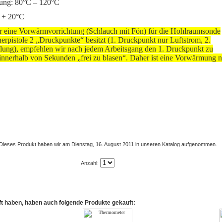
tung: 80°C – 120°C
 + 20°C
r eine Vorwärmvorrichtung (Schlauch mit Fön) für die Hohlraumsonde
rpistole 2 „Druckpunkte“ besitzt (1. Druckpunkt nur Luftstrom, 2.
ung), empfehlen wir nach jedem Arbeitsgang den 1. Druckpunkt zu
innerhalb von Sekunden „frei zu blasen“. Daher ist eine Vorwärmung n
Dieses Produkt haben wir am Dienstag, 16. August 2011 in unseren Katalog aufgenommen.
Anzahl:
t haben, haben auch folgende Produkte gekauft: