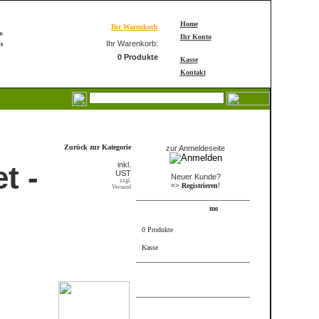
Home
Ihr Warenkorb
Ihr Konto
Ihr Warenkorb:
0 Produkte
Kasse
Kontakt
Login
Zurück zur Kategorie
zur Anmeldeseite
t -
inkl.
UST
Neuer Kunde?
zzgl.
!
=> Registrieren
Versand
Warenkorb
0 Produkte
Kasse
FRAME_ABOVE_INFORMS
FRAME_ABOVE_TELL_A_FRIEND