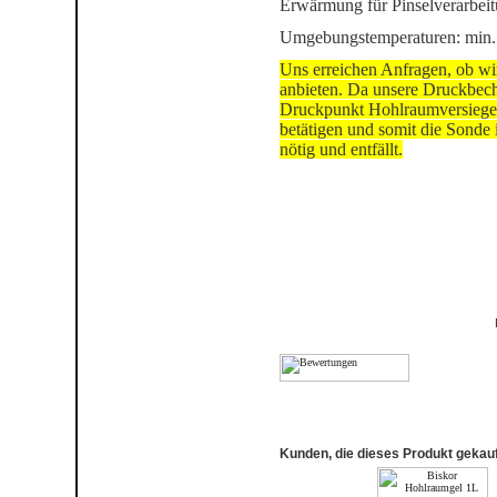
Erwärmung für Pinselverarbei
Umgebungstemperaturen: min.
Uns erreichen Anfragen, ob wi
anbieten. Da unsere Druckbeche
Druckpunkt Hohlraumversiegel
betätigen und somit die Sonde 
nötig und entfällt.
Kunden, die dieses Produkt gekauf