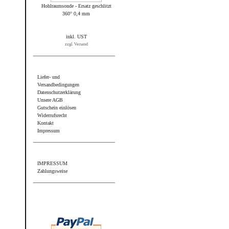
Hohlraumsonde - Ersatz geschlitzt
360° 0,4 mm
inkl. UST
zzgl. Versand
Informationen
Liefer- und
Versandbedingungen
Datenschutzerklärung
Unsere AGB
Gutschein einlösen
Widerrufsrecht
Kontakt
Impressum
Sonstiges
IMPRESSUM
Zahlungsweise
Wir akzeptieren PayPal