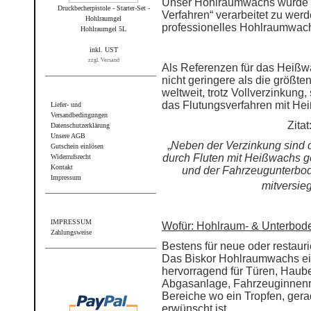
Unser Hohlraumwachs wurde k
Druckbecherpistole - Starter-Set -
Verfahren“ verarbeitet zu wer
Hohlraumgel
professionelles Hohlraumwach
Hohlraumgel 5L
inkl. UST
zzgl. Versand
Als Referenzen für das Heißw
nicht geringere als die größte
Informationen
weltweit, trotz Vollverzinkung,
das Flutungsverfahren mit He
Liefer- und
Versandbedingungen
Zitat
Datenschutzerklärung
Unsere AGB
„
Neben der Verzinkung sind 
Gutschein einlösen
durch Fluten mit Heißwachs g
Widerrufsrecht
Kontakt
und der Fahrzeugunterbod
Impressum
mitversieg
Sonstiges
IMPRESSUM
Wofür: Hohlraum- & Unterbod
Zahlungsweise
Bestens für neue oder restaur
Wir akzeptieren PayPal
Das Biskor Hohlraumwachs eig
hervorragend für Türen, Haub
Abgasanlage, Fahrzeuginnen
Bereiche wo ein Tropfen, ger
erwünscht ist.