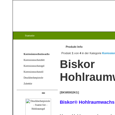
Startseite
Kategorien
Produkt Info
Produkt
1
von
4
in der Kategorie
Korrosio
Korrosionsschutzwachs
Biskor
Korrosionsschutzfett
Korrosionsschutzgel
Korrosionsschutzöl
Hohlraum
Druckbecherpistole
Zubehör
[BKW0002KG]
Produkte
Biskor® Hohlraumwachs