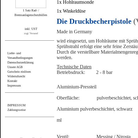
1x Hohlraumsonde
1x Winkeldüse
1 Satz Rad- /
Bremsanlagenschutzhüllen
Die Druckbecherpistole
(
inkl. UST
Made in Germany
zzgl. Versand
wird eingesetzt, um Hohlräume mit Sprüh
Informationen
Sprühstrahl erfolgt eine sehr feine Zerst
Durch die verstellbare Materialmengenreg
Liefer- und
werden.
Versandbedingungen
Datenschutzerklärung
Technische Daten
Unsere AGB
Betriebsdruck: 2 - 8 bar
Gutschein einlösen
Widerrufsrecht
Pistol
Kontakt
Impressum
Aluminium-Pressteil
Sonstiges
Oberfläche: pulverbeschichtet, sc
Druckb
IMPRESSUM
Aluminium pulverbeschichtet, schwarz
Zahlungsweise
Füllmen
ml
Wir akzeptieren PayPal
Ventil: Messing / Nirosta