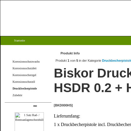
Startseite
Kategorien
Produkt Info
Produkt
1
von
5
in der Kategorie
Druckbecherpistol
Korrosionsschutzwachs
Biskor Druc
Korrosionsschutzfett
Korrosionsschutzgel
Korrosionsschutzöl
HSDR 0.2 + 
Druckbecherpistole
Zubehör
[BKD000HS]
Produkte
Lieferumfang:
1 x Druckbecherpistole incl. Druckbecher