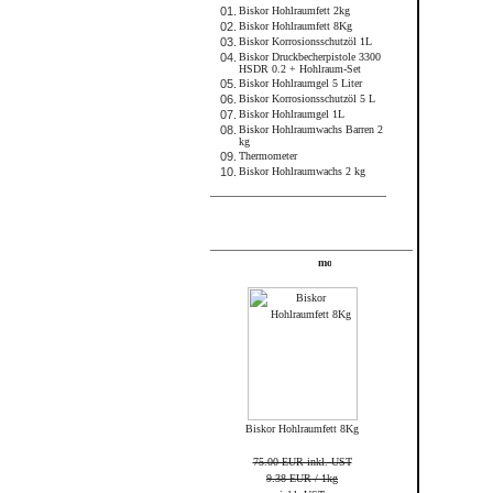
01.
Biskor Hohlraumfett 2kg
02.
Biskor Hohlraumfett 8Kg
03.
Biskor Korrosionsschutzöl 1L
04.
Biskor Druckbecherpistole 3300
HSDR 0.2 + Hohlraum-Set
05.
Biskor Hohlraumgel 5 Liter
06.
Biskor Korrosionsschutzöl 5 L
07.
Biskor Hohlraumgel 1L
08.
Biskor Hohlraumwachs Barren 2
kg
09.
Thermometer
10.
Biskor Hohlraumwachs 2 kg
FRAME_ABOVE_TELL_A_FRIEND
Angebote
Biskor Hohlraumfett 8Kg
75.00 EUR inkl. UST
9.38 EUR / 1kg