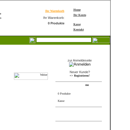
Home
Ihr Warenkorb
Ihr Konto
Ihr Warenkorb:
0 Produkte
Kasse
Kontakt
Login
zur Anmeldeseite
Neuer Kunde?
!
=> Registrieren
Warenkorb
0 Produkte
Kasse
FRAME_ABOVE_INFORMS
Bestseller