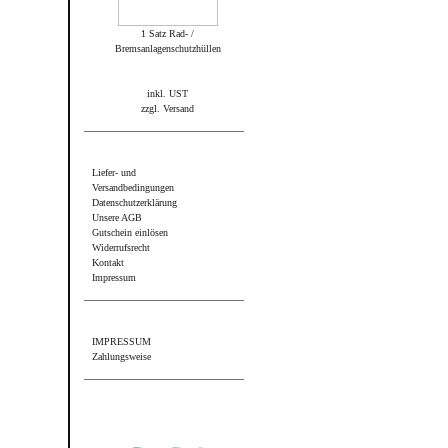
1 Satz Rad- /
Bremsanlagenschutzhüllen
inkl. UST
zzgl. Versand
Informationen
Liefer- und
Versandbedingungen
Datenschutzerklärung
Unsere AGB
Gutschein einlösen
Widerrufsrecht
Kontakt
Impressum
Sonstiges
IMPRESSUM
Zahlungsweise
Wir akzeptieren PayPal