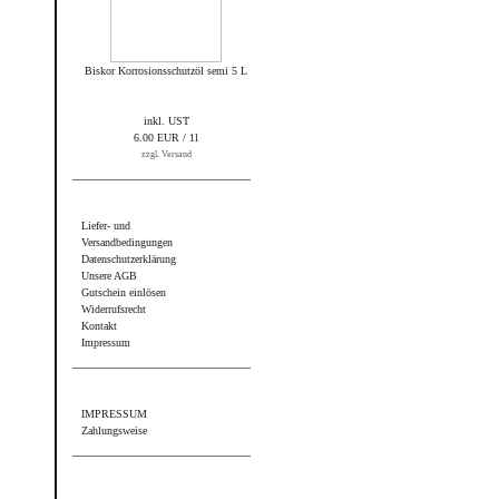
Biskor Korrosionsschutzöl semi 5 L
inkl. UST
6.00 EUR / 1l
zzgl. Versand
Informationen
Liefer- und
Versandbedingungen
Datenschutzerklärung
Unsere AGB
Gutschein einlösen
Widerrufsrecht
Kontakt
Impressum
Sonstiges
IMPRESSUM
Zahlungsweise
Wir akzeptieren PayPal