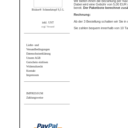
Wir bieten ihnen die Bezahlung per Na
Dabei wird eine Gebühr von 5,00 EUR (
bereit.
Der Paketbote berechnet zusä
Biskor® Schmelztopf 9,5 L
Rechnung:
Ab der 3 Bestellung schalten wir Sie in
inkl. UST
zzgl. Versand
Sie zahlen bequem innerhalb von 10 T
Informationen
Liefer- und
Versandbedingungen
Datenschutzerklärung
Unsere AGB
Gutschein einlösen
Widerrufsrecht
Kontakt
Impressum
Sonstiges
IMPRESSUM
Zahlungsweise
Wir akzeptieren PayPal