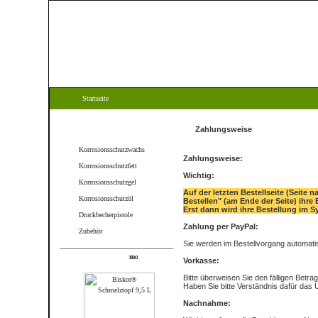
Startseite
Kategorien
Zahlungsweise
Korrosionsschutzwachs
Zahlungsweise:
Korrosionsschutzfett
Wichtig:
Korrosionsschutzgel
Auf der letzten Bestellseite (Seite 
Korrosionsschutzöl
Bestellen" (am Ende der Seite) ihre 
Erst dann wird ihre Bestellung im S
Druckbecherpistole
Zahlung per PayPal:
Zubehör
Sie werden im Bestellvorgang automatis
Produkte
Vorkasse:
Bitte überweisen Sie den fälligen Betr
Haben Sie bitte Verständnis dafür da
Nachnahme: