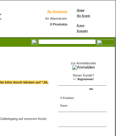
Home
Ihr Warenkorb
Ihr Konto
Ihr Warenkorb:
0 Produkte
Kasse
Kontakt
Login
zur Anmeldeseite
Neuer Kunde?
!
=> Registrieren
ie bitte durch klicken auf "JA,
Warenkorb
0 Produkte
Kasse
FRAME_ABOVE_INFORMS
h Geldeingang auf unserem Konto.
Bestseller