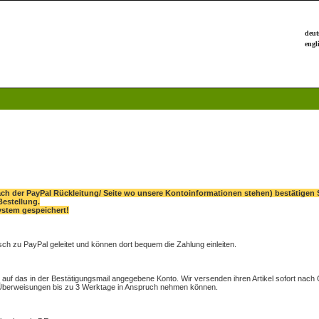
nach der PayPal Rückleitung/ Seite wo unsere Kontoinformationen stehen) bestätigen S
Bestellung.
ystem gespeichert!
ch zu PayPal geleitet und können dort bequem die Zahlung einleiten.
ag auf das in der Bestätigungsmail angegebene Konto. Wir versenden ihren Artikel sofort nac
s Überweisungen bis zu 3 Werktage in Anspruch nehmen können.