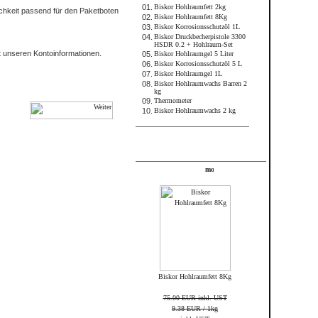
01.
Biskor Hohlraumfett 2kg
chkeit passend für den Paketboten
02.
Biskor Hohlraumfett 8Kg
03.
Biskor Korrosionsschutzöl 1L
04.
Biskor Druckbecherpistole 3300
HSDR 0.2 + Hohlraum-Set
it unseren Kontoinformationen.
05.
Biskor Hohlraumgel 5 Liter
06.
Biskor Korrosionsschutzöl 5 L
07.
Biskor Hohlraumgel 1L
08.
Biskor Hohlraumwachs Barren 2
kg
09.
Thermometer
10.
Biskor Hohlraumwachs 2 kg
FRAME_ABOVE_TELL_A_FRIEND
Angebote
Biskor Hohlraumfett 8Kg
75.00 EUR inkl. UST
9.38 EUR / 1kg