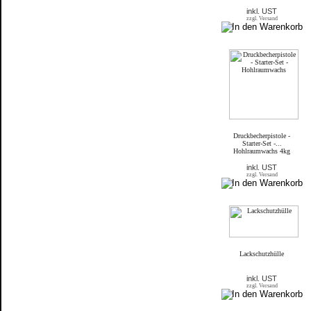
inkl. UST
zzgl. Versand
Druckbecherpistole -
Starter-Set -...
Hohlraumwachs 4kg
inkl. UST
zzgl. Versand
Lackschutzhülle
inkl. UST
zzgl. Versand