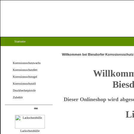
Startseite
Kategorien
Willkommen bei Biesdorfer Korrosionsschutz
Korrosionsschutzwachs
Willkomm
Korrosionsschutzfett
Korrosionsschutzgel
Bies
Korrosionsschutzöl
Druckbecherpistole
Zubehör
Dieser Onlineshop wird abges
Produkte
L
Lackschutzhülle