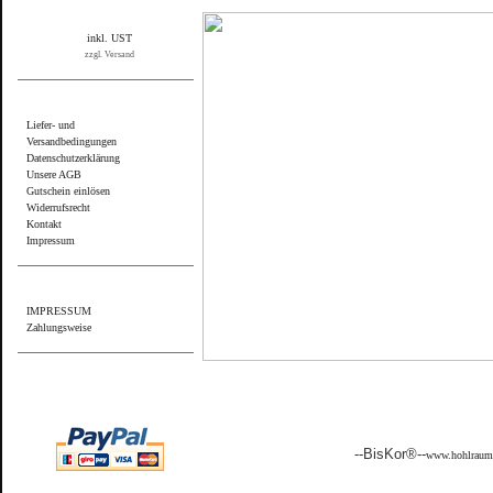
inkl. UST
zzgl. Versand
Informationen
Liefer- und
Versandbedingungen
Datenschutzerklärung
Unsere AGB
Gutschein einlösen
Widerrufsrecht
Kontakt
Impressum
Sonstiges
IMPRESSUM
Zahlungsweise
Wir akzeptieren PayPal
--BisKor®--
www.hohlraumf