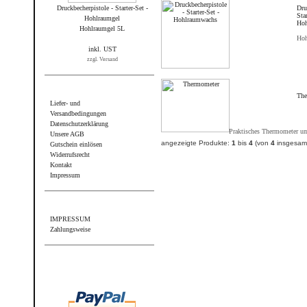
Druckbecherpistole - Starter-Set -
Dru
Star
Hohlraumgel
Hoh
Hohlraumgel 5L
Hoh
inkl. UST
zzgl. Versand
Informationen
The
Liefer- und
Versandbedingungen
Datenschutzerklärung
Praktisches Thermometer um 
Unsere AGB
angezeigte Produkte:
1
bis
4
(von
4
insgesam
Gutschein einlösen
Widerrufsrecht
Kontakt
Impressum
Sonstiges
IMPRESSUM
Zahlungsweise
Wir akzeptieren PayPal