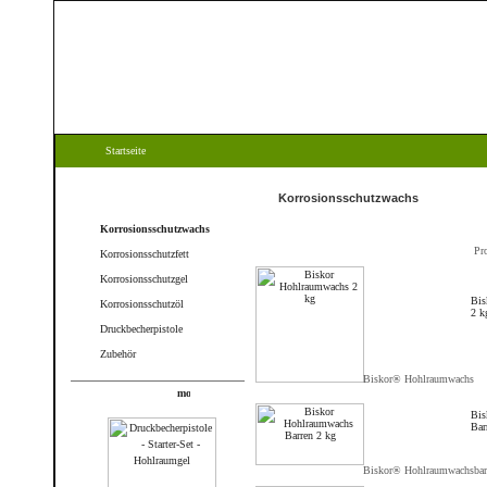
Startseite
Kategorien
Korrosionsschutzwachs
Korrosionsschutzwachs
Pr
Korrosionsschutzfett
Korrosionsschutzgel
Bis
Korrosionsschutzöl
2 k
Druckbecherpistole
Zubehör
Biskor® Hohlraumwachs
Produkte
Bis
Bar
Biskor® Hohlraumwachsbar