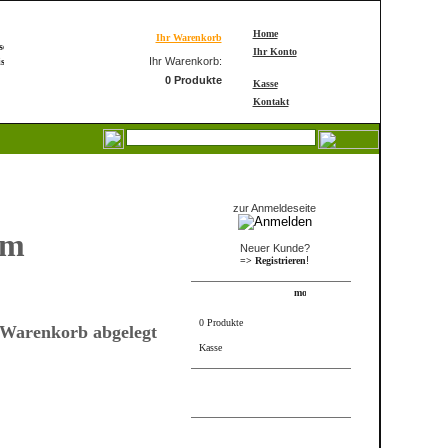
Home
Ihr Warenkorb
Ihr Konto
Ihr Warenkorb:
0 Produkte
Kasse
Kontakt
Login
zur Anmeldeseite
om
Neuer Kunde?
!
=> Registrieren
Warenkorb
0 Produkte
 Warenkorb abgelegt
Kasse
FRAME_ABOVE_INFORMS
Bestseller