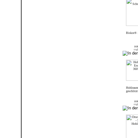
Biskor® 
in
zzgl
Hohlraums
geschlitz
in
zzgl