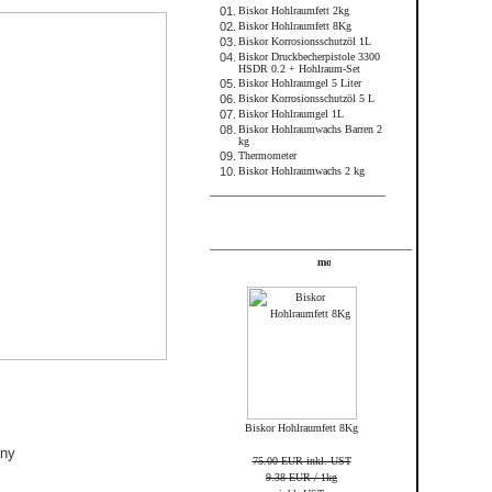
01.
Biskor Hohlraumfett 2kg
02.
Biskor Hohlraumfett 8Kg
03.
Biskor Korrosionsschutzöl 1L
04.
Biskor Druckbecherpistole 3300
HSDR 0.2 + Hohlraum-Set
05.
Biskor Hohlraumgel 5 Liter
06.
Biskor Korrosionsschutzöl 5 L
07.
Biskor Hohlraumgel 1L
08.
Biskor Hohlraumwachs Barren 2
kg
09.
Thermometer
10.
Biskor Hohlraumwachs 2 kg
FRAME_ABOVE_TELL_A_FRIEND
Angebote
Biskor Hohlraumfett 8Kg
any
75.00 EUR inkl. UST
9.38 EUR / 1kg