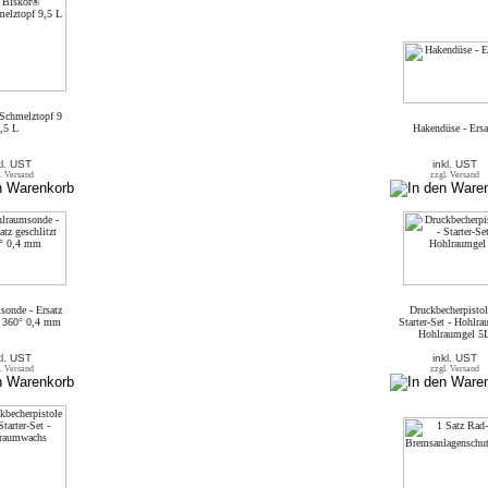
Schmelztopf 9
,5 L
Hakendüse - Ersa
kl. UST
inkl. UST
. Versand
zzgl. Versand
onde - Ersatz
Druckbecherpistol
t 360° 0,4 mm
Starter-Set - Hohlra
Hohlraumgel 5
kl. UST
inkl. UST
. Versand
zzgl. Versand