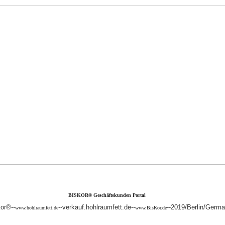
BISKOR® Geschäftskunden Portal
or®--
--verkauf.hohlraumfett.de--
--2019/Berlin/Germ
www.hohlraumfett.de
www.BisKor.de