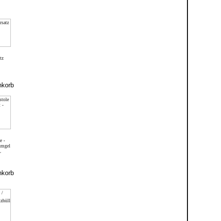
tz
e -
umgel
L