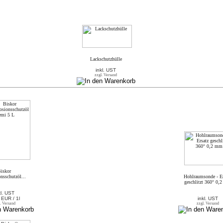
Lackschutzhülle
inkl. UST
zzgl. Versand
iskor
nsschutzöl...
Hohlraumsonde - Er
geschlitzt 360° 0,
kl. UST
 EUR / 1l
inkl. UST
. Versand
zzgl. Versand