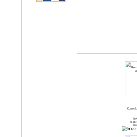
Neue Produkte und Highlights
Neue Produkte im August
B
Korrosio
in
6.00
zzgl