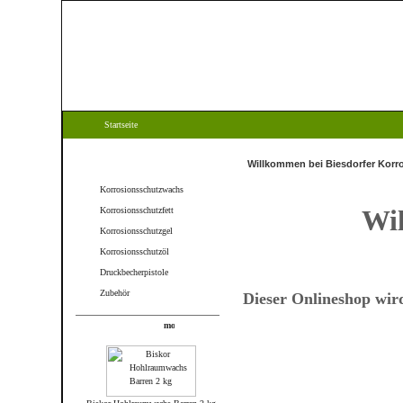
Startseite
Kategorien
Willkommen bei Biesdorfer Korr
Korrosionsschutzwachs
Wi
Korrosionsschutzfett
Korrosionsschutzgel
Korrosionsschutzöl
Druckbecherpistole
Zubehör
Dieser Onlineshop wir
Produkte