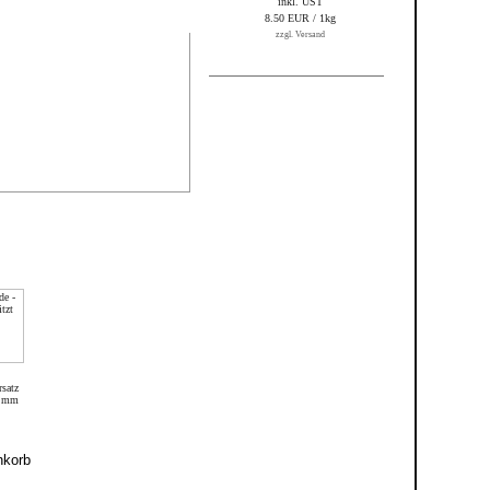
inkl. UST
8.50 EUR / 1kg
zzgl. Versand
satz
2 mm