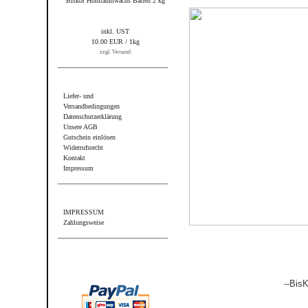
Biskor Hohlraumwachs Barren 2 kg
inkl. UST
10.00 EUR / 1kg
zzgl. Versand
Informationen
Liefer- und
Versandbedingungen
Datenschutzerklärung
Unsere AGB
Gutschein einlösen
Widerrufsrecht
Kontakt
Impressum
Sonstiges
IMPRESSUM
Zahlungsweise
Wir akzeptieren PayPal
--BisK